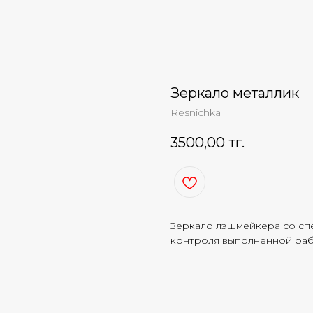
Зеркало металлик
Resnichka
3500,00
тг.
Зеркало лэшмейкера со сп
контроля выполненной раб